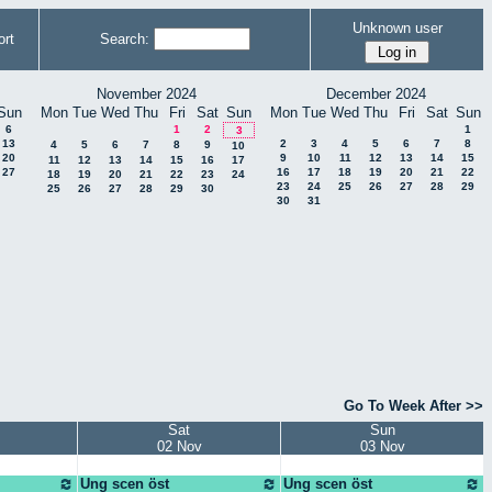
Unknown user
rt
Search:
November 2024
December 2024
Sun
Mon
Tue
Wed
Thu
Fri
Sat
Sun
Mon
Tue
Wed
Thu
Fri
Sat
Sun
6
1
2
1
3
13
2
3
4
5
6
7
8
4
5
6
7
8
9
10
20
9
10
11
12
13
14
15
11
12
13
14
15
16
17
27
16
17
18
19
20
21
22
18
19
20
21
22
23
24
23
24
25
26
27
28
29
25
26
27
28
29
30
30
31
Go To Week After >>
Sat
Sun
02 Nov
03 Nov
Ung scen öst
Ung scen öst