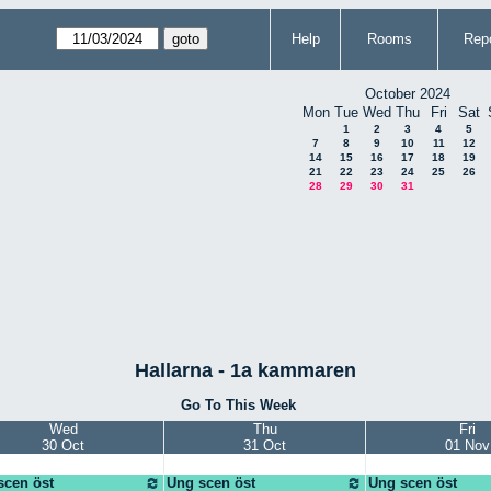
Help
Rooms
Repo
October 2024
Mon
Tue
Wed
Thu
Fri
Sat
1
2
3
4
5
7
8
9
10
11
12
14
15
16
17
18
19
21
22
23
24
25
26
28
29
30
31
Hallarna - 1a kammaren
Go To This Week
Wed
Thu
Fri
30 Oct
31 Oct
01 Nov
scen öst
Ung scen öst
Ung scen öst