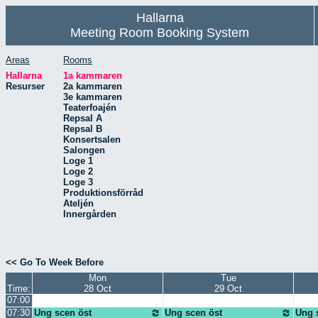
Hallarna
Meeting Room Booking System
Areas
Rooms
Hallarna
1a kammaren
Resurser
2a kammaren
3e kammaren
Teaterfoajén
Repsal A
Repsal B
Konsertsalen
Salongen
Loge 1
Loge 2
Loge 3
Produktionsförråd
Ateljén
Innergården
<< Go To Week Before
Mon
Tue
Time:
28 Oct
29 Oct
07:00
07:30
Ung scen öst
Ung scen öst
Ung 