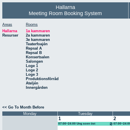
Hallarna
Meeting Room Booking System
Areas
Rooms
Hallarna
1a kammaren
Resurser
2a kammaren
3e kammaren
Teaterfoajén
Repsal A
Repsal B
Konsertsalen
Salongen
Loge 1
Loge 2
Loge 3
Produktionsförråd
Ateljén
Innergården
<< Go To Month Before
Monday
Tuesday
1
2
07:00~24:00 Ung scen öst
07:00~24:0