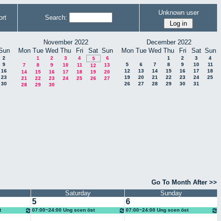
Unknown user
rt
Search:
November 2022
December 2022
Sun
Mon
Tue
Wed
Thu
Fri
Sat
Sun
Mon
Tue
Wed
Thu
Fri
Sat
Sun
2
1
2
3
4
6
1
2
3
4
5
9
5
6
7
8
9
10
11
7
8
9
10
11
13
12
16
12
13
14
15
16
17
18
14
15
16
17
18
19
20
23
19
20
21
22
23
24
25
21
22
23
24
25
26
27
30
26
27
28
29
30
31
28
29
30
Go To Month After >>
Saturday
Sunday
5
6
t
07:00~24:00 Ung scen öst
07:00~24:00 Ung scen öst