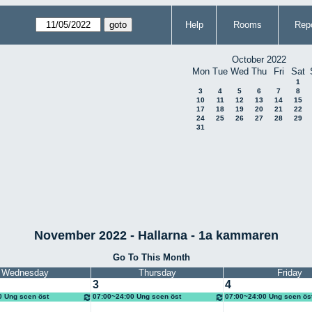
Help
Rooms
Repo
October 2022
Mon
Tue
Wed
Thu
Fri
Sat
1
3
4
5
6
7
8
10
11
12
13
14
15
17
18
19
20
21
22
24
25
26
27
28
29
31
November 2022 - Hallarna - 1a kammaren
Go To This Month
Wednesday
Thursday
Friday
3
4
0 Ung scen öst
07:00~24:00 Ung scen öst
07:00~24:00 Ung scen ös