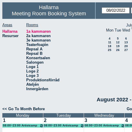
Hallarna
Meeting Room Booking System
Areas
Rooms
Jul
Mon
Tue
Wed
Hallarna
1a kammaren
Resurser
2a kammaren
4
5
6
3e kammaren
11
12
13
Teaterfoajén
18
19
20
Repsal A
25
26
27
Repsal B
Konsertsalen
Salongen
Loge 1
Loge 2
Loge 3
Produktionsförråd
Ateljén
Innergården
August 2022 -
<< Go To Month Before
Go
Monday
Tuesday
Wednesday
1
2
3
4
08:00~23:00 Artistcamp
08:00~23:00 Artistcamp
08:00~23:00 Artistcamp
08:0
Chopp Event
Chopp Event
Chopp Event
Chop