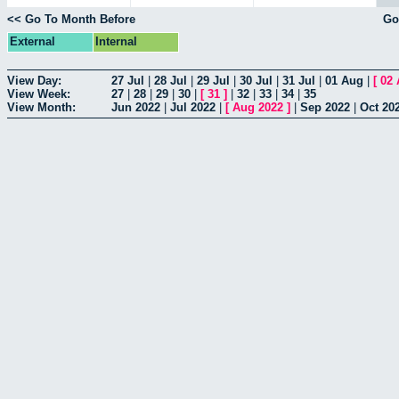
<< Go To Month Before
Go
External
Internal
View Day:
27 Jul
|
28 Jul
|
29 Jul
|
30 Jul
|
31 Jul
|
01 Aug
|
[
02
View Week:
27
|
28
|
29
|
30
|
[
31
]
|
32
|
33
|
34
|
35
View Month:
Jun 2022
|
Jul 2022
|
[
Aug 2022
]
|
Sep 2022
|
Oct 20