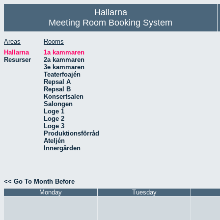
Hallarna
Meeting Room Booking System
Areas
Rooms
Hallarna
1a kammaren
Resurser
2a kammaren
3e kammaren
Teaterfoajén
Repsal A
Repsal B
Konsertsalen
Salongen
Loge 1
Loge 2
Loge 3
Produktionsförråd
Ateljén
Innergården
<< Go To Month Before
Monday
Tuesday