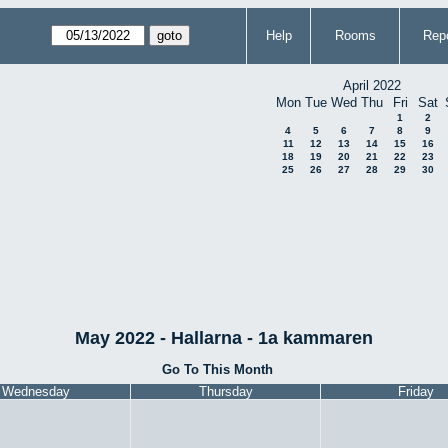
Help
Rooms
Repo
April 2022
Mon
Tue
Wed
Thu
Fri
Sat
1
2
4
5
6
7
8
9
11
12
13
14
15
16
18
19
20
21
22
23
25
26
27
28
29
30
May 2022 - Hallarna - 1a kammaren
Go To This Month
Wednesday
Thursday
Friday