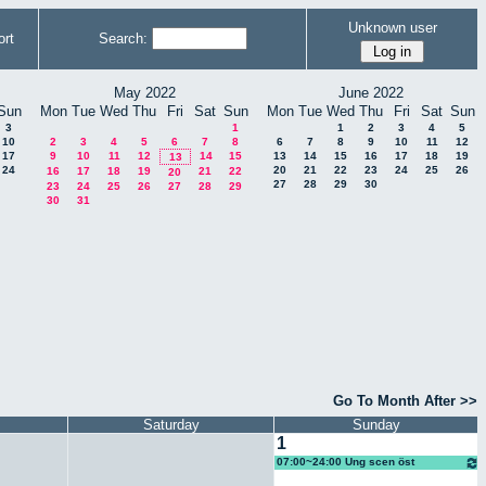
Unknown user
rt
Search:
May 2022
June 2022
Sun
Mon
Tue
Wed
Thu
Fri
Sat
Sun
Mon
Tue
Wed
Thu
Fri
Sat
Sun
3
1
1
2
3
4
5
10
2
3
4
5
6
7
8
6
7
8
9
10
11
12
17
9
10
11
12
14
15
13
14
15
16
17
18
19
13
24
20
21
22
23
24
25
26
16
17
18
19
21
22
20
27
28
29
30
23
24
25
26
27
28
29
30
31
Go To Month After >>
Saturday
Sunday
1
07:00~24:00 Ung scen öst