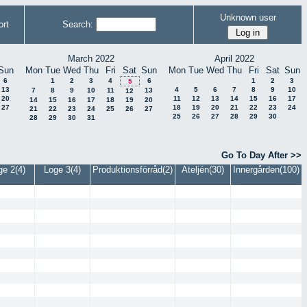
Unknown user
rt
Search:
March 2022
April 2022
Sun
Mon
Tue
Wed
Thu
Fri
Sat
Sun
Mon
Tue
Wed
Thu
Fri
Sat
Sun
6
1
2
3
4
6
1
2
3
5
13
4
5
6
7
8
9
10
7
8
9
10
11
13
12
20
11
12
13
14
15
16
17
14
15
16
17
18
19
20
27
18
19
20
21
22
23
24
21
22
23
24
25
26
27
25
26
27
28
29
30
28
29
30
31
Go To Day After >>
ge 2(4)
Loge 3(4)
Produktionsförråd(2)
Ateljén(30)
Innergården(100)